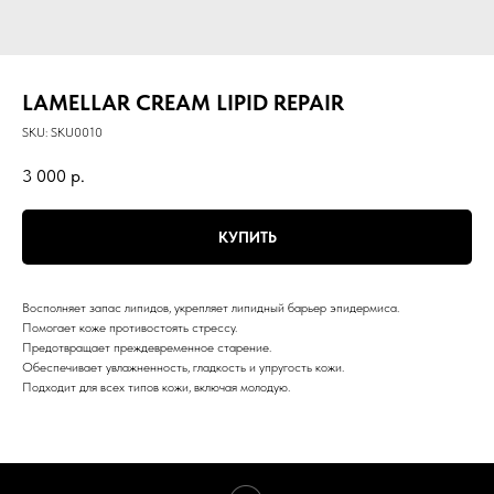
LAMELLAR CREAM LIPID REPAIR
SKU:
SKU0010
3 000
р.
КУПИТЬ
Восполняет запас липидов, укрепляет липидный барьер эпидермиса.
Помогает коже противостоять стрессу.
Предотвращает преждевременное старение.
Обеспечивает увлажненность, гладкость и упругость кожи.
Подходит для всех типов кожи, включая молодую.