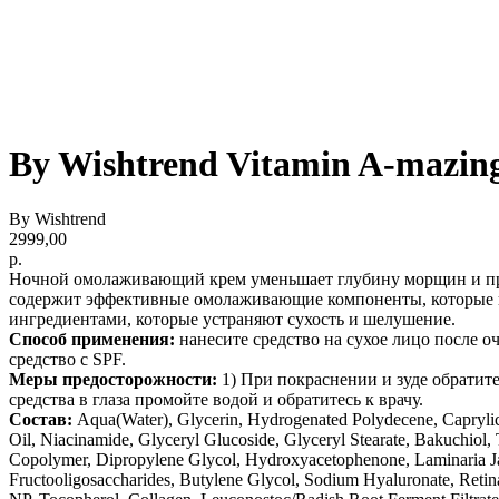
By Wishtrend Vitamin A-mazing
By Wishtrend
2999,00
р.
Ночной омолаживающий крем уменьшает глубину морщин и пред
содержит эффективные омолаживающие компоненты, которые н
ингредиентами, которые устраняют сухость и шелушение.
Способ применения:
нанесите средство на сухое лицо после о
средство с SPF.
Меры предосторожности:
1) При покраснении и зуде обратит
средства в глаза промойте водой и обратитесь к врачу.
Состав:
Aqua(Water), Glycerin, Hydrogenated Polydecene, Caprylic/
Oil, Niacinamide, Glyceryl Glucoside, Glyceryl Stearate, Bakuchiol,
Copolymer, Dipropylene Glycol, Hydroxyacetophenone, Laminaria Japo
Fructooligosaccharides, Butylene Glycol, Sodium Hyaluronate, Retina