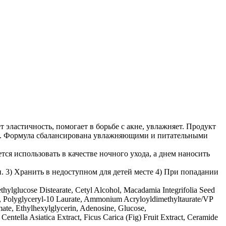
ластичность, помогает в борьбе с акне, увлажняет. Продукт
е. Формула сбалансирована увлажняющими и питательными
ся использовать в качестве ночного ухода, а днем наносить
и. 3) Хранить в недоступном для детей месте 4) При попадании
hylglucose Distearate, Cetyl Alcohol, Macadamia Integrifolia Seed
iol, Polyglyceryl-10 Laurate, Ammonium Acryloyldimethyltaurate/VP
ate, Ethylhexylglycerin, Adenosine, Glucose,
ntella Asiatica Extract, Ficus Carica (Fig) Fruit Extract, Ceramide