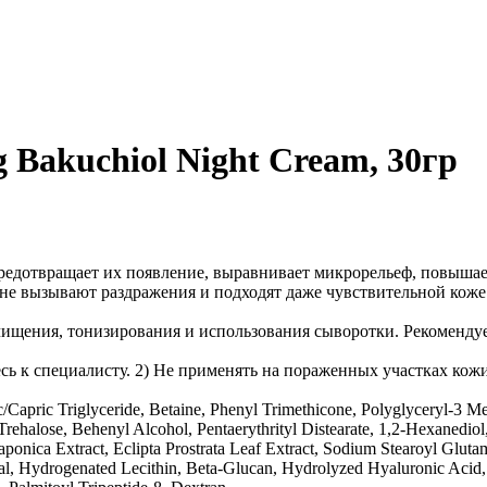
 Bakuchiol Night Cream, 30гр
отвращает их появление, выравнивает микрорельеф, повышает э
е вызывают раздражения и подходят даже чувствительной кож
чищения, тонизирования и использования сыворотки. Рекомендует
есь к специалисту. 2) Не применять на пораженных участках кож
Capric Triglyceride, Betaine, Phenyl Trimethicone, Polyglyceryl-3 Met
 Trehalose, Behenyl Alcohol, Pentaerythrityl Distearate, 1,2-Hexaned
nica Extract, Eclipta Prostrata Leaf Extract, Sodium Stearoyl Glutam
l, Hydrogenated Lecithin, Beta-Glucan, Hydrolyzed Hyaluronic Acid, Ce