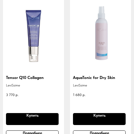
Tensor Q10 Collagen
AquaTonic for Dry Skin
LeviSsime
LeviSsime
3 770
р.
1 680
р.
Купить
Купить
Подробнее
Подробнее